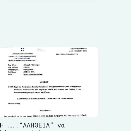
Η …..“ΑΛΗΘΕΙΑ” να