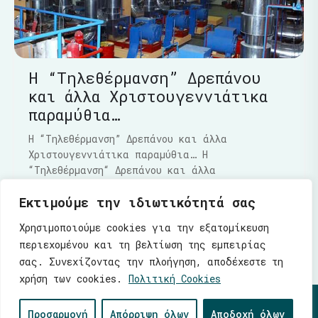
Η “Τηλεθέρμανση” Δρεπάνου
και άλλα Χριστουγεννιάτικα
παραμύθια…
Η “Τηλεθέρμανση” Δρεπάνου και άλλα
Χριστουγεννιάτικα παραμύθια… Η
“Τηλεθέρμανση“ Δρεπάνου και άλλα
Χριστουγεννιάτικα παραμύθια…..Τα τελευταία
Εκτιμούμε την ιδιωτικότητά σας
Διαβάστε Περισσότερα
Χρησιμοποιούμε cookies για την εξατομίκευση
περιεχομένου και τη βελτίωση της εμπειρίας
σας. Συνεχίζοντας την πλοήγηση, αποδέχεστε τη
χρήση των cookies.
Πολιτική Cookies
© 2026 |
Ενότητα
| Λάζαρος Μαλούτας - Δήμαρχος
Προσαρμογή
Απόρριψη όλων
Αποδοχή όλων