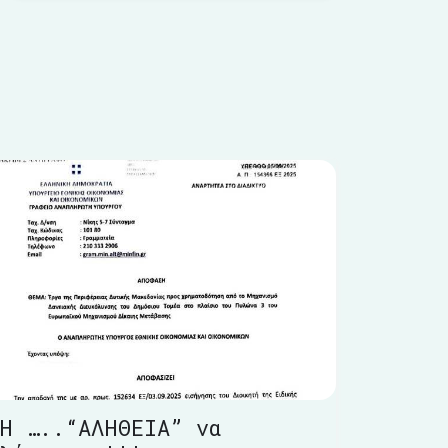
Η …..“ΑΛΗΘΕΙΑ” να