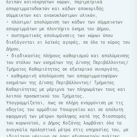
λοιπών κοινόχρηστων χώρ
ων, περιμετρικά
απορριμματοδεκτών και κάδων αποκομιδής
σύμμεικτων και ανακυκλώσιμων υλικών,
• πλύσιμο/ απολύμανση των κάδων των σύμμεικτων
απορριμμάτων με πλυντήριο όχημα του Δήμου,
• συστηματικές απολυμάνσεις των χώρων όπου
διεξάγονται οι λαϊκές αγορές, σε όλο το εύρος του
Δήμου,
• διαδικασίες πλήρους καθαρισμού και απολύμανσης
του στόλου των οχημάτων της Δ/νσης Περιβάλλοντος/
Τμήματος Καθαριότητας σε εξωτερικό συνεργάτη,
• καθημερινή απολύμανση των απορριμματοφόρων
οχημάτων της Δ/νσης Περιβάλλοντος/ Τμήματος
Καθαριότητας με μέριμνα των πληρωμάτων τους και
λοιπού προσωπικού του Τμήματος.
Υπογραμμίζεται, πως σε πλήρη εναρμόνιση με τις
οδηγίες του αρμόδιου Υπουργείου και σε απόλυτη
εφαρμογή των μέτρων πρόληψης κατά της διασποράς
του κορωνοϊού, ο Δήμος Κοζάνης λαμβάνει όλα τα
αναγκαία προληπτικά μέτρα στις υπηρεσίες του, με
ιδιαίτερη μέριμνα σε όσες εξυπηρετούν πολίτες.