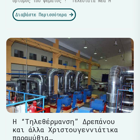
ορισμός του ψέματος ! Τελευταία Νέα Η
Διαβάστε Περισσότερα
Η “Τηλεθέρμανση” Δρεπάνου
και άλλα Χριστουγεννιάτικα
παραμύθια…