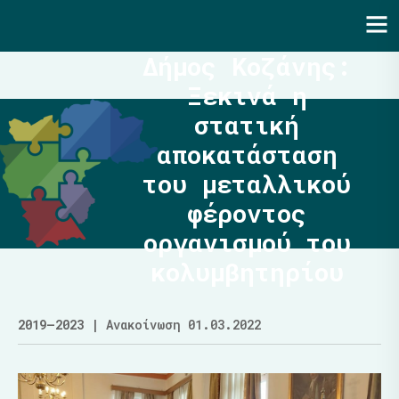
Ενότητα | Λάζαρος Μαλούτας
Δήμος Κοζάνης:
Ξεκινά η
στατική
αποκατάσταση
του μεταλλικού
φέροντος
οργανισμού του
κολυμβητηρίου
2019–2023
| Ανακοίνωση 01.03.2022