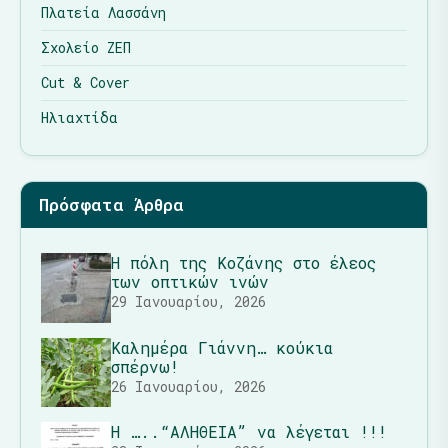
Πλατεία Λασσάνη
Σχολείο ΖΕΠ
Cut & Cover
Ηλιαχτίδα
Πρόσφατα Άρθρα
Η πόλη της Κοζάνης στο έλεος
των οπτικών ινών
29 Ιανουαρίου, 2026
Καλημέρα Γιάννη… κούκια
σπέρνω!
26 Ιανουαρίου, 2026
Η …..“ΑΛΗΘΕΙΑ” να λέγεται !!!