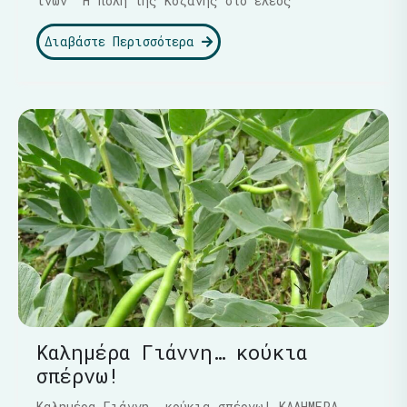
ινών "Η πόλη της Κοζάνης στο έλεος
Διαβάστε Περισσότερα
Καλημέρα Γιάννη… κούκια
σπέρνω!
Καλημέρα Γιάννη… κούκια σπέρνω! ΚΑΛΗΜΕΡΑ