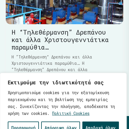
Η “Τηλεθέρμανση” Δρεπάνου
και άλλα Χριστουγεννιάτικα
παραμύθια…
Η “Τηλεθέρμανση” Δρεπάνου και άλλα
Χριστουγεννιάτικα παραμύθια… Η
“Τηλεθέρμανση“ Δρεπάνου και άλλα
Χριστουγεννιάτικα παραμύθια…..Τα τελευταία
Εκτιμούμε την ιδιωτικότητά σας
Διαβάστε Περισσότερα
Χρησιμοποιούμε cookies για την εξατομίκευση
περιεχομένου και τη βελτίωση της εμπειρίας
σας. Συνεχίζοντας την πλοήγηση, αποδέχεστε τη
χρήση των cookies.
Πολιτική Cookies
© 2026 |
Ενότητα
| Λάζαρος Μαλούτας - Δήμαρχος
Προσαρμογή
Απόρριψη όλων
Αποδοχή όλων