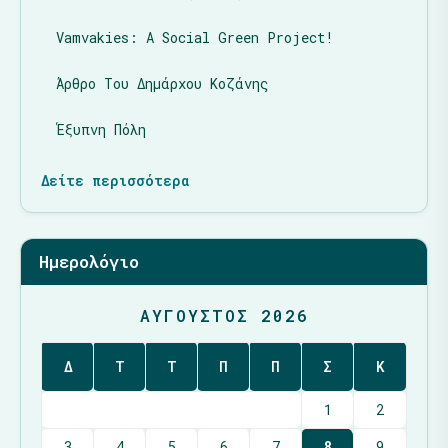
Vamvakies: A Social Green Project!
Άρθρο Του Δημάρχου Κοζάνης
Έξυπνη Πόλη
Δείτε περισσότερα
Ημερολόγιο
ΑΎΓΟΥΣΤΟΣ 2026
Δ
Τ
Τ
Π
Π
Σ
Κ
1
2
3
4
5
6
7
8
9