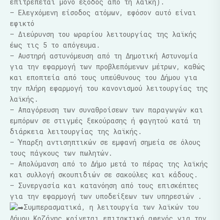
επιτρέπεται μόνο έξοδος από τη λαϊκή).
– Ελεγχόμενη είσοδος ατόμων, εφόσον αυτό είναι
εφικτό
– Διεύρυνση του ωραρίου λειτουργίας της λαϊκής
έως τις 5 το απόγευμα.
– Αυστηρή αστυνόμευση από τη Δημοτική Αστυνομία
για την εφαρμογή των προβλεπόμενων μέτρων, καθώς
και εποπτεία από τους υπεύθυνους του Δήμου για
την πλήρη εφαρμογή του κανονισμού λειτουργίας της
λαϊκής.
– Απαγόρευση των συναθροίσεων των παραγωγών και
εμπόρων σε στιγμές ξεκούρασης ή φαγητού κατά τη
διάρκεια λειτουργίας της λαϊκής.
– Ύπαρξη αντισηπτικών σε εμφανή σημεία σε όλους
τους πάγκους των πωλητών.
– Απολύμανση από το Δήμο μετά το πέρας της λαϊκής
και συλλογή σκουπιδιών σε σακούλες και κάδους.
– Συνεργασία και κατανόηση από τους επισκέπτες
για την εφαρμογή των υποδείξεων των υπηρεσιών .
Συμπερασματικά, η λειτουργία των λαϊκών του
Δήμου Κοζάνης κρίνεται επιτακτική αφενός για την