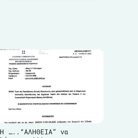
Η …..“ΑΛΗΘΕΙΑ” να