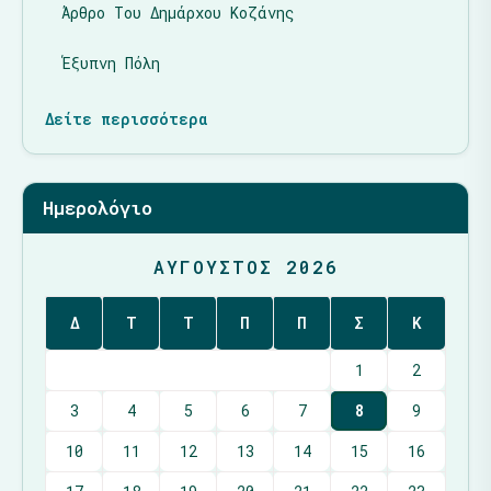
Άρθρο Του Δημάρχου Κοζάνης
Έξυπνη Πόλη
Δείτε περισσότερα
Ημερολόγιο
ΑΎΓΟΥΣΤΟΣ 2026
Δ
Τ
Τ
Π
Π
Σ
Κ
1
2
3
4
5
6
7
8
9
10
11
12
13
14
15
16