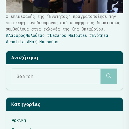
Ο επικεφαλής της “Ενότητας” πραγματοποίησε την
επίσκεψη συνοδευόμενος από υποψήφιους δημοτικούς
συμβούλους στις εκλογές της 8ης Οκτωβρίου.
#ΛάζαροςΜαλούτας
#Lazaros_Maloutas
#Ενότητα
#enotita
#ΜαζίΜπορούμε
Κατηγορίες
Αρχική