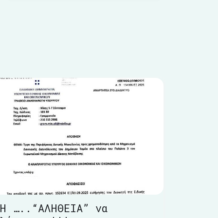
Η …..“ΑΛΗΘΕΙΑ” να