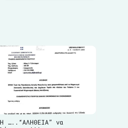
Η …..“ΑΛΗΘΕΙΑ” να