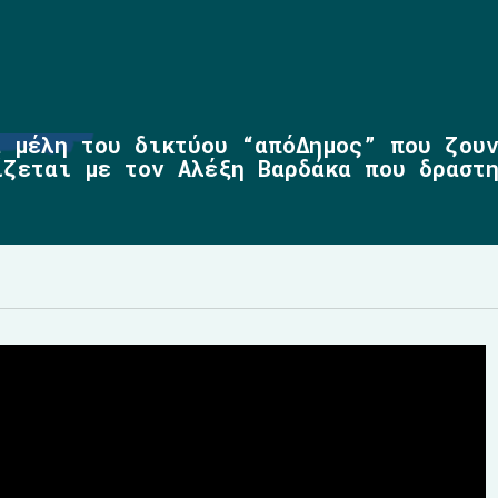
α μέλη του δικτύου “απόΔημος” που ζου
ίζεται με τον Αλέξη Βαρδάκα που δραστ