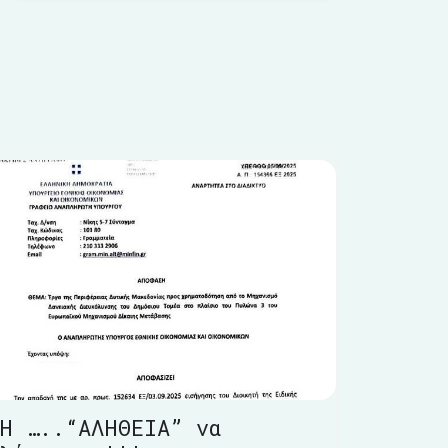
Η …..“ΑΛΗΘΕΙΑ” να