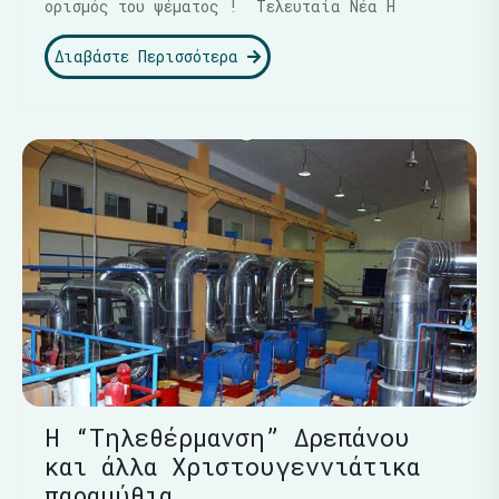
ορισμός του ψέματος ! Τελευταία Νέα Η
Διαβάστε Περισσότερα
Η “Τηλεθέρμανση” Δρεπάνου
και άλλα Χριστουγεννιάτικα
παραμύθια…