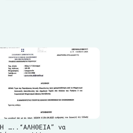
Η …..“ΑΛΗΘΕΙΑ” να