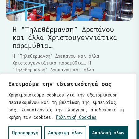
Η “Τηλεθέρμανση” Δρεπάνου
και άλλα Χριστουγεννιάτικα
παραμύθια…
Η “Τηλεθέρμανση” Δρεπάνου και άλλα
Χριστουγεννιάτικα παραμύθια… Η
“Τηλεθέρμανση“ Δρεπάνου και άλλα
Χριστουγεννιάτικα παραμύθια…..Τα τελευταία
Εκτιμούμε την ιδιωτικότητά σας
Διαβάστε Περισσότερα
Χρησιμοποιούμε cookies για την εξατομίκευση
περιεχομένου και τη βελτίωση της εμπειρίας
σας. Συνεχίζοντας την πλοήγηση, αποδέχεστε τη
χρήση των cookies.
Πολιτική Cookies
© 2026 |
Ενότητα
| Λάζαρος Μαλούτας - Δήμαρχος
Προσαρμογή
Απόρριψη όλων
Αποδοχή όλων
Κοζάνης