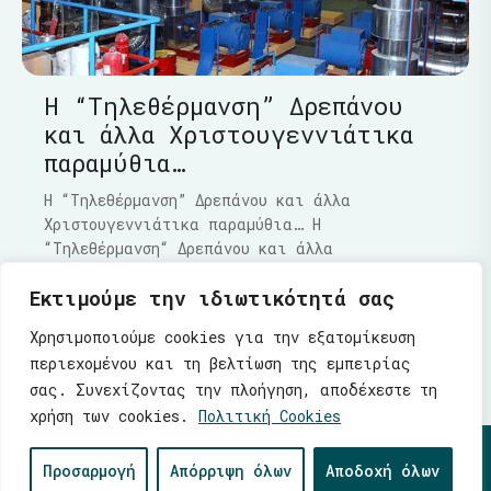
Η “Τηλεθέρμανση” Δρεπάνου
και άλλα Χριστουγεννιάτικα
παραμύθια…
Η “Τηλεθέρμανση” Δρεπάνου και άλλα
Χριστουγεννιάτικα παραμύθια… Η
“Τηλεθέρμανση“ Δρεπάνου και άλλα
Χριστουγεννιάτικα παραμύθια…..Τα τελευταία
Εκτιμούμε την ιδιωτικότητά σας
Διαβάστε Περισσότερα
Χρησιμοποιούμε cookies για την εξατομίκευση
περιεχομένου και τη βελτίωση της εμπειρίας
σας. Συνεχίζοντας την πλοήγηση, αποδέχεστε τη
χρήση των cookies.
Πολιτική Cookies
© 2026 |
Ενότητα
| Λάζαρος Μαλούτας - Δήμαρχος
Προσαρμογή
Απόρριψη όλων
Αποδοχή όλων
Κοζάνης