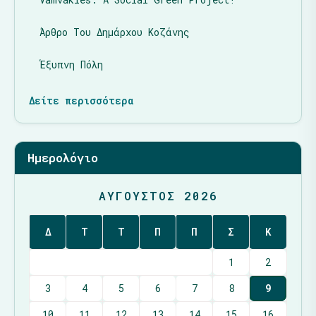
Άρθρο Του Δημάρχου Κοζάνης
Έξυπνη Πόλη
Δείτε περισσότερα
Ημερολόγιο
ΑΎΓΟΥΣΤΟΣ 2026
Δ
Τ
Τ
Π
Π
Σ
Κ
1
2
3
4
5
6
7
8
9
10
11
12
13
14
15
16