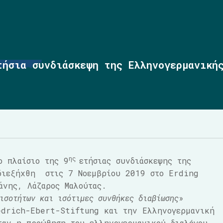
τήσια συνδιάσκεψη της Ελληνογερμανıκή
ης
ο πλαίσιο της 9
ετήσιας συνδιάσκεψης της
διεξήχθη στις 7 Νοεμβρίου 2019 στο Erding
άνης, Λάζαρος Μαλούτας.
ισοτήτων και ισότιμες συνθήκες διαβίωσης
»
drich-Ebert-Stiftung και την Ελληνογερμανική
ταν η προώθηση του ελληνογερμανικού διαλóγου