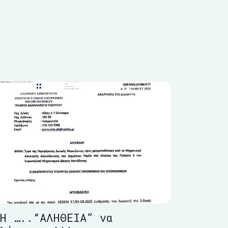
Η …..“ΑΛΗΘΕΙΑ” να