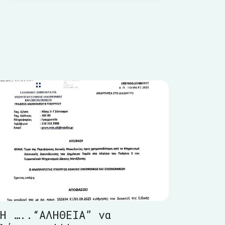
Η …..“ΑΛΗΘΕΙΑ” να