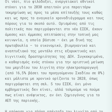
Οι νέοι, πιο φιλόδοξοι, ενεργειακοί εθνικοί
στόχοι για το 2030 απαιτούν μια περαιτέρω
τεκμηρίωση ως προς τα μέσα επίτευξής τους καθώς
και ως προς το αναγκαίο χρονοδιάγραμμα και τους
πόρους για το σκοπό αυτό. Ορισμένες από τις
πολιτικές που περιγράφονται στο νέο ΕΣΕΚ, έχουν
άμεσες και έμμεσες επιπτώσεις στην τοπική μας
κοινωνία, η οποία βάσισε – όχι με δική της
πρωτοβουλία – το οικονομικό, βιομηχανικό και
αναπτυξιακό της μοντέλο στις εξορυκτικές και
λιγνιτικές δραστηριότητες της ΔΕΗ. Συγκεκριμένα,
ο καθορισμός ενός στόχου για την οριστική μείωση
του μεριδίου του λιγνίτη στην ηλεκτροπαραγωγή
(από 16,5% βάσει του προηγούμενου Σχεδίου σε 0%)
και μάλιστα με χρονικό ορίζοντα το 2028, όπως
περιγράφεται στη σελ. 5 του ΕΣΕΚ, όχι μόνο
εμβληματικός δεν είναι, αλλά τολμούμε να πούμε
πως είναι ανέφικτος, αν όχι ζημιογόνος για το
ΑΕΠ της περιοχής.
Η απόφαση για πλήρη απένταξη του λιγνίτη από το