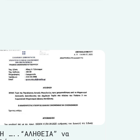
Η …..“ΑΛΗΘΕΙΑ” να