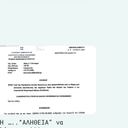
Η …..“ΑΛΗΘΕΙΑ” να