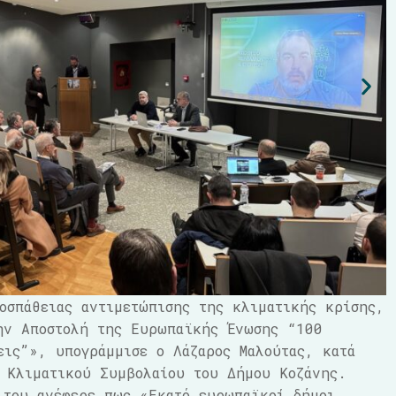
οσπάθειας αντιμετώπισης της κλιματικής κρίσης,
την Αποστολή της Ευρωπαϊκής Ένωσης “100
εις”», υπογράμμισε ο Λάζαρος Μαλούτας, κατά
 Κλιματικού Συμβολαίου του Δήμου Κοζάνης.
 του ανέφερε πως «Εκατό ευρωπαϊκοί δήμοι,