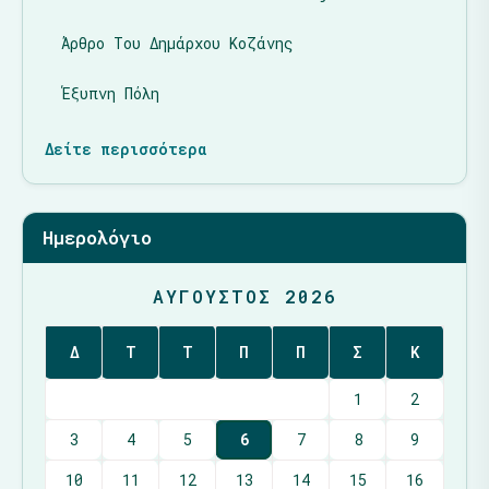
Άρθρο Του Δημάρχου Κοζάνης
Έξυπνη Πόλη
Δείτε περισσότερα
Ημερολόγιο
ΑΎΓΟΥΣΤΟΣ 2026
Δ
Τ
Τ
Π
Π
Σ
Κ
1
2
3
4
5
6
7
8
9
10
11
12
13
14
15
16