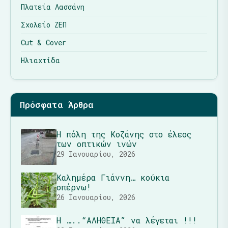
Πλατεία Λασσάνη
Σχολείο ΖΕΠ
Cut & Cover
Ηλιαχτίδα
Πρόσφατα Άρθρα
Η πόλη της Κοζάνης στο έλεος
των οπτικών ινών
29 Ιανουαρίου, 2026
Καλημέρα Γιάννη… κούκια
σπέρνω!
26 Ιανουαρίου, 2026
Η …..“ΑΛΗΘΕΙΑ” να λέγεται !!!