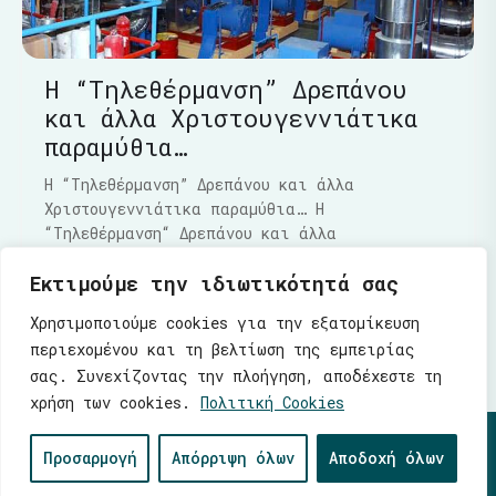
Η “Τηλεθέρμανση” Δρεπάνου
και άλλα Χριστουγεννιάτικα
παραμύθια…
Η “Τηλεθέρμανση” Δρεπάνου και άλλα
Χριστουγεννιάτικα παραμύθια… Η
“Τηλεθέρμανση“ Δρεπάνου και άλλα
Χριστουγεννιάτικα παραμύθια…..Τα τελευταία
Εκτιμούμε την ιδιωτικότητά σας
Διαβάστε Περισσότερα
Χρησιμοποιούμε cookies για την εξατομίκευση
περιεχομένου και τη βελτίωση της εμπειρίας
σας. Συνεχίζοντας την πλοήγηση, αποδέχεστε τη
χρήση των cookies.
Πολιτική Cookies
© 2026 |
Ενότητα
| Λάζαρος Μαλούτας - Δήμαρχος
Προσαρμογή
Απόρριψη όλων
Αποδοχή όλων
Κοζάνης