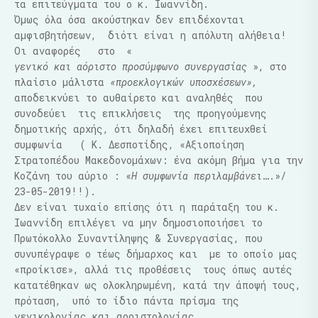
τα επιτεύγματα του ο κ. Ιωαννίδη.
Όμως όλα όσα ακούστηκαν δεν επιδέχονται
αμφισβητήσεων,
διότι είναι η απόλυτη αλήθεια!
Οι αναφορές
στο
«
γενικό και αόριστο προσύμφωνο συνεργασίας
», στο
πλαίσιο μάλιστα
«προεκλογικών υποσχέσεων»,
αποδεικνύει το αυθαίρετο και αναληθές
που
συνοδεύει
τις επικλήσεις
της προηγούμενης
δημοτικής αρχής, ότι δηλαδή έχει επιτευχθεί
συμφωνία
( Κ. Δεσποτίδης, «Αξιοποίηση
Στρατοπέδου Μακεδονομάχων: ένα ακόμη βήμα για την
Κοζάνη του αύριο : «
Η συμφωνία περιλαμβάνει
….»/
23-05-2019!!).
Δεν είναι τυχαίο επίσης ότι η παράταξη του κ.
Ιωαννίδη επιλέγει να μην δημοσιοποιήσει το
Πρωτόκολλο Συναντίληψης & Συνεργασίας, που
συνυπέγραψε ο τέως δήμαρχος και
με το οποίο μας
«προίκισε», αλλά τις προθέσεις
τους όπως αυτές
κατατέθηκαν ως ολοκληρωμένη, κατά την άποψή τους,
πρόταση,
υπό το ίδιο πάντα πρίσμα της
γενικολογίας και αοριστολογίας.