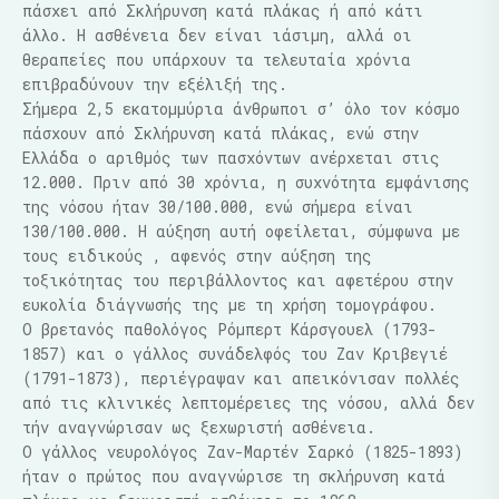
πάσχει από Σκλήρυνση κατά πλάκας ή από κάτι
άλλο. Η ασθένεια δεν είναι ιάσιμη, αλλά οι
θεραπείες που υπάρχουν τα τελευταία χρόνια
επιβραδύνουν την εξέλιξή της.
Σήμερα 2,5 εκατομμύρια άνθρωποι σ’ όλο τον κόσμο
πάσχουν από Σκλήρυνση κατά πλάκας, ενώ στην
Ελλάδα ο αριθμός των πασχόντων ανέρχεται στις
12.000. Πριν από 30 χρόνια, η συχνότητα εμφάνισης
της νόσου ήταν 30/100.000, ενώ σήμερα είναι
130/100.000. Η αύξηση αυτή οφείλεται, σύμφωνα με
τους ειδικούς , αφενός στην αύξηση της
τοξικότητας του περιβάλλοντος και αφετέρου στην
ευκολία διάγνωσής της με τη χρήση τομογράφου.
Ο βρετανός παθολόγος Ρόμπερτ Κάρσγουελ (1793-
1857) και ο γάλλος συνάδελφός του Ζαν Κριβεγιέ
(1791-1873), περιέγραψαν και απεικόνισαν πολλές
από τις κλινικές λεπτομέρειες της νόσου, αλλά δεν
τήν αναγνώρισαν ως ξεχωριστή ασθένεια.
Ο γάλλος νευρολόγος Ζαν-Μαρτέν Σαρκό (1825-1893)
ήταν ο πρώτος που αναγνώρισε τη σκλήρυνση κατά