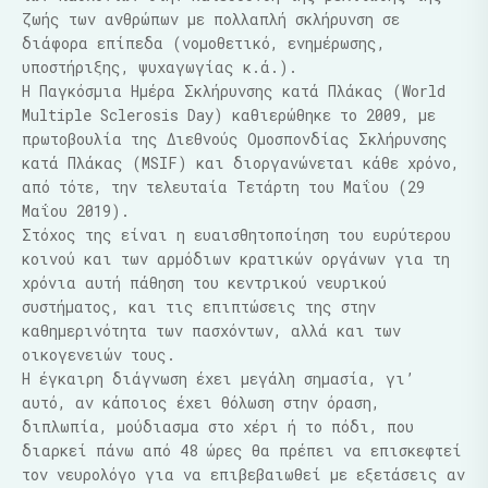
ζωής των ανθρώπων με πολλαπλή σκλήρυνση σε
διάφορα επίπεδα (νομοθετικό, ενημέρωσης,
υποστήριξης, ψυχαγωγίας κ.ά.).
Η Παγκόσμια Ημέρα Σκλήρυνσης κατά Πλάκας (World
Multiple Sclerosis Day) καθιερώθηκε το 2009, με
πρωτοβουλία της Διεθνούς Ομοσπονδίας Σκλήρυνσης
κατά Πλάκας (MSIF) και διοργανώνεται κάθε χρόνο,
από τότε, την τελευταία Τετάρτη του Μαΐου (29
Μαΐου 2019).
Στόχος της είναι η ευαισθητοποίηση του ευρύτερου
κοινού και των αρμόδιων κρατικών οργάνων για τη
χρόνια αυτή πάθηση του κεντρικού νευρικού
συστήματος, και τις επιπτώσεις της στην
καθημερινότητα των πασχόντων, αλλά και των
οικογενειών τους.
Η έγκαιρη διάγνωση έχει μεγάλη σημασία, γι’
αυτό, αν κάποιος έχει θόλωση στην όραση,
διπλωπία, μούδιασμα στο χέρι ή το πόδι, που
διαρκεί πάνω από 48 ώρες θα πρέπει να επισκεφτεί
τον νευρολόγο για να επιβεβαιωθεί με εξετάσεις αν