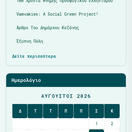
100 Χρόνια Μνήμης Προσφυγικού Ελληνισμού
Vamvakies: A Social Green Project!
Άρθρο Του Δημάρχου Κοζάνης
Έξυπνη Πόλη
Δείτε περισσότερα
Ημερολόγιο
ΑΎΓΟΥΣΤΟΣ 2026
Δ
Τ
Τ
Π
Π
Σ
Κ
1
2