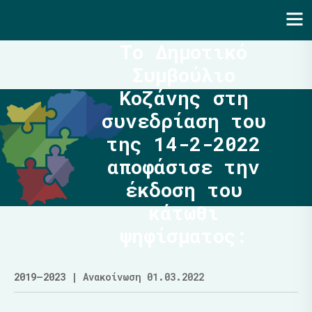
Ενότητα | Λάζαρος Μαλούτας
Το Δημοτικό
Συμβούλιο
Κοζάνης στη
συνεδρίαση του
της 14-2-2022
αποφάσισε την
έκδοση του
κάτωθι
ψηφίσματος:
2019–2023
| Ανακοίνωση 01.03.2022