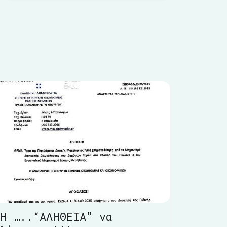
Η …..“ΑΛΗΘΕΙΑ” να