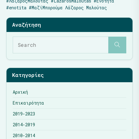
#ΛάζαροςΜαλούτας
#LazarosMaloutas
#Ενότητα
#enotita
#ΜαζίΜπορούμε
Λάζαρος Μαλούτας
Κατηγορίες
Αρχική
Επικαιρότητα
2019-2023
2014-2019
2010-2014