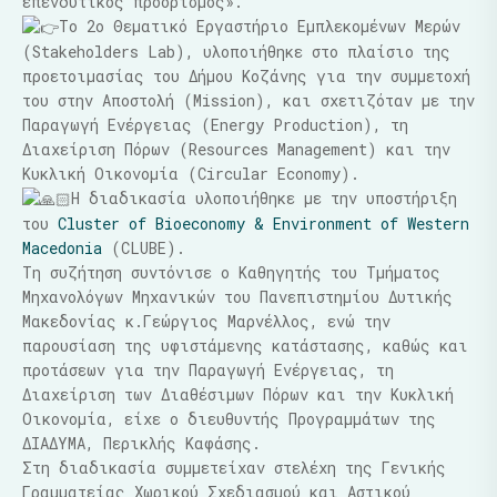
επενδυτικός προορισμός».
Το 2ο Θεματικό Εργαστήριο Εμπλεκομένων Μερών
(Stakeholders Lab), υλοποιήθηκε στο πλαίσιο της
προετοιμασίας του Δήμου Κοζάνης για την συμμετοχή
του στην Αποστολή (Mission), και σχετιζόταν με την
Παραγωγή Ενέργειας (Energy Production), τη
Διαχείριση Πόρων (Resources Management) και την
Κυκλική Οικονομία (Circular Economy).
H διαδικασία υλοποιήθηκε με την υποστήριξη
του
Cluster of Bioeconomy & Environment of Western
Macedonia
(CLUBE).
Τη συζήτηση συντόνισε ο Καθηγητής του Τμήματος
Μηχανολόγων Μηχανικών του Πανεπιστημίου Δυτικής
Μακεδονίας κ.Γεώργιος Μαρνέλλος, ενώ την
παρουσίαση της υφιστάμενης κατάστασης, καθώς και
προτάσεων για την Παραγωγή Ενέργειας, τη
Διαχείριση των Διαθέσιμων Πόρων και την Κυκλική
Οικονομία, είχε ο διευθυντής Προγραμμάτων της
ΔΙΑΔΥΜΑ, Περικλής Καφάσης.
Στη διαδικασία συμμετείχαν στελέχη της Γενικής
Γραμματείας Χωρικού Σχεδιασμού και Αστικού