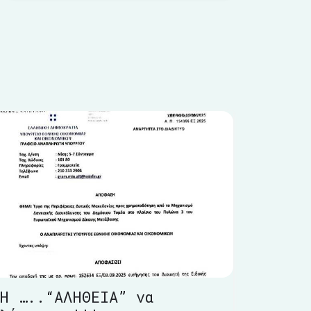
Η …..“ΑΛΗΘΕΙΑ” να