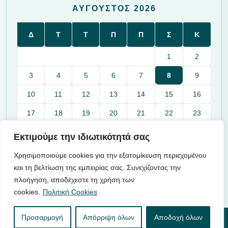
ΑΎΓΟΥΣΤΟΣ 2026
Δ
Τ
Τ
Π
Π
Σ
Κ
1
2
3
4
5
6
7
8
9
10
11
12
13
14
15
16
17
18
19
20
21
22
23
24
25
26
27
28
29
30
Εκτιμούμε την ιδιωτικότητά σας
31
Χρησιμοποιούμε cookies για την εξατομίκευση περιεχομένου
« Ιαν
και τη βελτίωση της εμπειρίας σας. Συνεχίζοντας την
πλοήγηση, αποδέχεστε τη χρήση των
cookies.
Πολιτική Cookies
Προσαρμογή
Απόρριψη όλων
Αποδοχή όλων
© 2026 |
Ενότητα
| Λάζαρος Μαλούτας - Δήμαρχος Κοζάνης