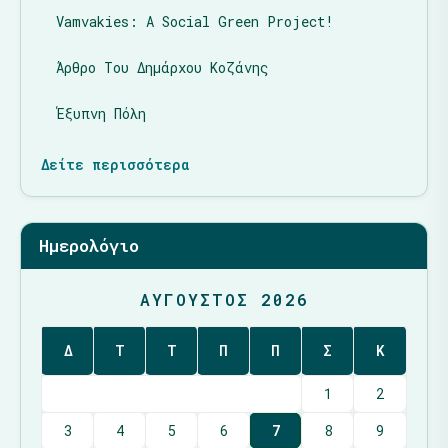
Vamvakies: A Social Green Project!
Άρθρο Του Δημάρχου Κοζάνης
Έξυπνη Πόλη
Δείτε περισσότερα
Ημερολόγιο
ΑΎΓΟΥΣΤΟΣ 2026
Δ
Τ
Τ
Π
Π
Σ
Κ
1
2
3
4
5
6
7
8
9