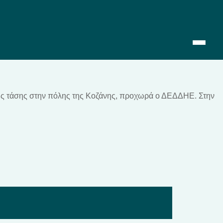
ς τάσης στην πόλης της Κοζάνης, προχωρά ο ΔΕΔΔΗΕ. Στην
Αρχική
Επικαιρότητα
2019-2023
2014-2019
2010-2014
Σημαντικές Παρεμβάσεις
Multimedia