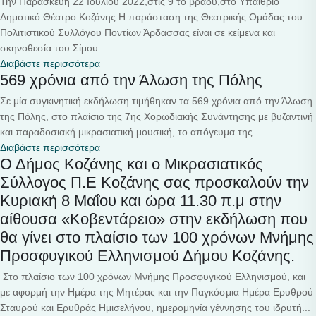
Την Παρασκευή 22 Ιουλίου 2022,στις 9 το βράδυ,στο Υπαίθριο
Δημοτικό Θέατρο Κοζάνης.Η παράσταση της Θεατρικής Ομάδας του
Πολιτιστικού Συλλόγου Ποντίων Άρδασσας είναι σε κείμενα και
σκηνοθεσία του Σίμου...
Διαβάστε περισσότερα
569 χρόνια από την Άλωση της Πόλης
Σε μία συγκινητική εκδήλωση τιμήθηκαν τα 569 χρόνια από την Άλωση
της Πόλης, στο πλαίσιο της 7ης Χορωδιακής Συνάντησης με βυζαντινή
και παραδοσιακή μικρασιατική μουσική, το απόγευμα της...
Διαβάστε περισσότερα
Ο Δήμος Κοζάνης και ο Μικρασιατικός
Σύλλογος Π.Ε Κοζάνης σας προσκαλούν την
Κυριακή 8 Μαΐου και ώρα 11.30 π.μ στην
αίθουσα «Κοβεντάρειο» στην εκδήλωση που
θα γίνει στο πλαίσιο των 100 χρόνων Μνήμης
Προσφυγικού Ελληνισμού Δήμου Κοζάνης.
Στο πλαίσιο των 100 χρόνων Μνήμης Προσφυγικού Ελληνισμού, και
με αφορμή την Ημέρα της Μητέρας και την Παγκόσμια Ημέρα Ερυθρού
Σταυρού και Ερυθράς Ημισελήνου, ημερομηνία γέννησης του ιδρυτή...