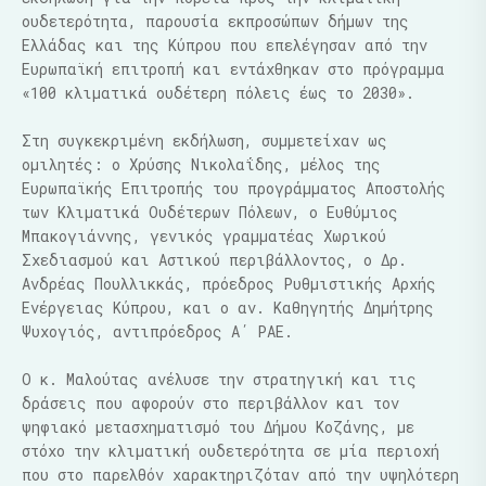
ουδετερότητα, παρουσία εκπροσώπων δήμων της
Ελλάδας και της Κύπρου που επελέγησαν από την
Ευρωπαϊκή επιτροπή και εντάχθηκαν στο πρόγραμμα
«100 κλιματικά ουδέτερη πόλεις έως το 2030».
Στη συγκεκριμένη εκδήλωση, συμμετείχαν ως
ομιλητές: ο Χρύσης Νικολαΐδης, μέλος της
Ευρωπαϊκής Επιτροπής του προγράμματος Αποστολής
των Κλιματικά Ουδέτερων Πόλεων, ο Ευθύμιος
Μπακογιάννης, γενικός γραμματέας Χωρικού
Σχεδιασμού και Αστικού περιβάλλοντος, ο Δρ.
Ανδρέας Πουλλικκάς, πρόεδρος Ρυθμιστικής Αρχής
Ενέργειας Κύπρου, και ο αν. Καθηγητής Δημήτρης
Ψυχογιός, αντιπρόεδρος Α΄ ΡΑΕ.
Ο κ. Μαλούτας ανέλυσε την στρατηγική και τις
δράσεις που αφορούν στο περιβάλλον και τον
ψηφιακό μετασχηματισμό του Δήμου Κοζάνης, με
στόχο την κλιματική ουδετερότητα σε μία περιοχή
που στο παρελθόν χαρακτηριζόταν από την υψηλότερη