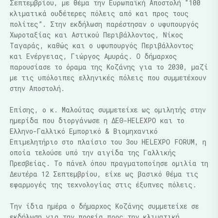
Σεπτεμβρίου, με θέμα την Ευρωπαϊκή Αποστολή “100
κλιματικά ουδέτερες πόλεις από και προς τους
πολίτες”. Στην εκδήλωση παρέστησαν ο υφυπουργός
Χωροταξίας και Αστικού Περιβάλλοντος, Νίκος
Ταγαράς, καθώς και ο υφυπουργός Περιβάλλοντος
και Ενέργειας, Γιώργος Αμυράς. Ο δήμαρχος
παρουσίασε το όραμα της Κοζάνης για το 2030, μαζί
με τις υπόλοιπες ελληνικές πόλεις που συμμετέχουν
στην Αποστολή.
Επίσης, ο κ. Μαλούτας συμμετείχε ως ομιλητής στην
ημερίδα που διοργάνωσε η ΔΕΘ-HELEXPO και το
Ελληνο-Γαλλικό Εμπορικό & Βιομηχανικό
Επιμελητήριο στο πλαίσιο του 3ου HELEXPO FORUM, η
οποία τελούσε υπό την αιγίδα της Γαλλικής
Πρεσβείας. Το πάνελ όπου πραγματοποίησε ομιλία τη
Δευτέρα 12 Σεπτεμβρίου, είχε ως βασικό θέμα τις
εφαρμογές της τεχνολογίας στις έξυπνες πόλεις.
Την ίδια ημέρα ο δήμαρχος Κοζάνης συμμετείχε σε
εκδήλωση για την πορεία προς την κλιματική