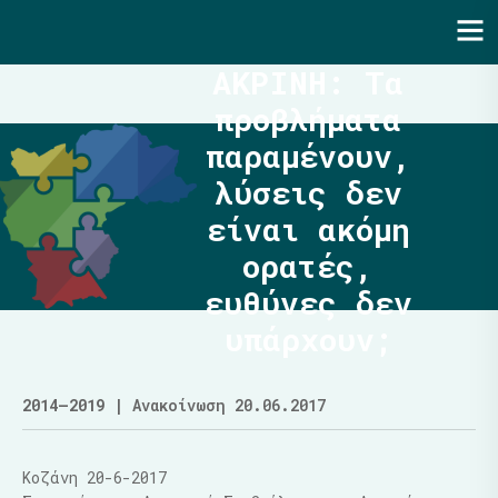
Ενότητα | Λάζαρος Μαλούτας
ΑΚΡΙΝΗ: Τα
προβλήματα
παραμένουν,
λύσεις δεν
είναι ακόμη
ορατές,
ευθύνες δεν
υπάρχουν;
2014–2019
| Ανακοίνωση 20.06.2017
Κοζάνη 20-6-2017