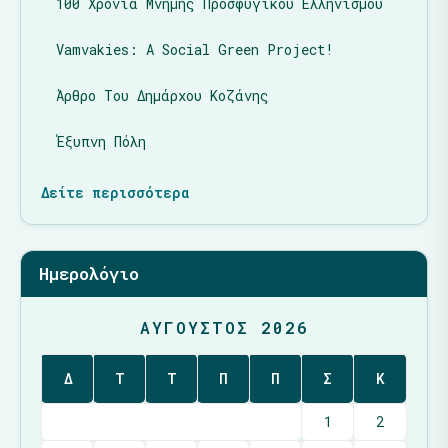
100 Χρόνια Μνήμης Προσφυγικού Ελληνισμού
Vamvakies: A Social Green Project!
Άρθρο Του Δημάρχου Κοζάνης
Έξυπνη Πόλη
Δείτε περισσότερα
Ημερολόγιο
ΑΎΓΟΥΣΤΟΣ 2026
Δ
Τ
Τ
Π
Π
Σ
Κ
1
2