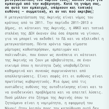
εμπαιγμό από την κυβέρνηση. Κατά τη γνώμη σας,
σε αυτό τον εμπαιγμό, υπάρχουν και τοπικές
ευθύνες – συμμετοχή, κι αν ναι πού ακριβώς;
Η μετεγκατάσταση της Ακρινής είναι νόμος του
κράτους από το 2011. Την περίοδο 2011-2013 ο
Δήμος, οι κάτοικοι της Ακρινής, η ΑΝΚΟ και τοπικά
στελέχη της ΔΕΗ έκαναν όλα όσα έπρεπε να γίνουν,
για να μπορεί να εκδοθεί το ΠΔ και να εξελιχθεί η
μετεγκατάσταση. Πέντε χρόνια τώρα είμαστε
μάρτυρες καθυστερήσεων, εμπαιγμών και
παλινωδιών, που έχουν ως συνέπεια οι κάτοικοι
της Ακρινής να ζουν με αβεβαιότητα, σε έναν
οικισμό όπου η ποιότητα ζωής υποβαθμίζεται
καθημερινά και συνεχώς συρρικνώνεται από
απαλλοτριώσεις. Είναι σαφές ότι οι ευθύνες είναι
πρωτίστως κυβερνητικές. Μια όμως από τις
ουσιώδεις ευθύνες της αυτοδιοίκησης είναι και το
να αναδεικνύει προβλήματα και να απαιτεί λύσεις.
Ποσό μάλλον στο ζήτημα της Ακρινής όπου το
ζητούμενο είναι η νομιμότητα, η εφαρμογή του
Νόμου! Οταν λοιπόν προς την κατεύθυνση αυτή δεν