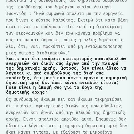
πρακτικά της συνεδρίασης του δημοτικού συμβουλίου
της τοποθέτησης του δημάρχου κυρίου Λευτέρη
Ιωαννίδη : “Εγώ συμφωνώ απόλυτα με την ερμηνεία
που δίνει ο κύριος Μαλούτας. Εκτιμώ ότι κατά βάση
έτσι είναι τα πράγματα. Οτι κατά τη διαχείριση
των οικονομικών και δεν έχω κανένα πρόβλημα να
σας το πω και δημόσια, ούτως ή άλλως δημόσια τα
λέω, ότι, ναι, προκύπτει από μη ενταλματοποίηση
μιας σειράς διαδικασιών.”
Έχετε πει ότι υπάρχει σφετερισμός πρωτοβουλιών
ενεργειών και δικών σας έργων από την πλευρά
της δημοτικής αρχής. Ωστόσο, δεν είναι άδικο να
λέγεται κι από συμβούλους της δική σας
παράταξης, ότι μετά από πέντε χρόνια η σημερινή
δημοτική αρχή δεν έχει κάνει εντελώς τίποτα;
Ποια είναι η άποψή σας για το έργο της
δημοτικής αρχής;
Ως συνδυασμός έχουμε πει και έχουμε τεκμηριώσει
ότι υπάρχει σφετερισμός δικών μας πρωτοβουλιών,
ενεργειών και έργων από την πλευρά της δημοτικής
αρχής. Είναι απολύτως ακριβές αυτό. Επομένως δεν
άδικο να λέγεται ότι η σημερινή δημοτική αρχή δεν
έχει κάνει τίποτα, με εξαίρεση τα μικροέργα