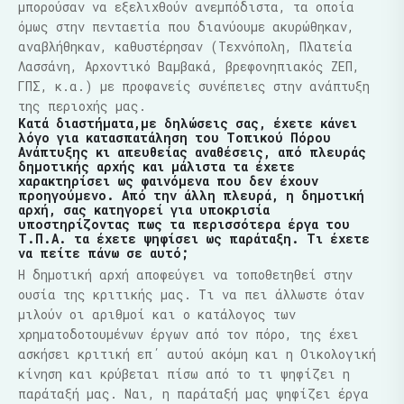
μπορούσαν να εξελιχθούν ανεμπόδιστα, τα οποία
όμως στην πενταετία που διανύουμε ακυρώθηκαν,
αναβλήθηκαν, καθυστέρησαν (Τεχνόπολη, Πλατεία
Λασσάνη, Αρχοντικό Βαμβακά, βρεφονηπιακός ΖΕΠ,
ΓΠΣ, κ.α.) με προφανείς συνέπειες στην ανάπτυξη
της περιοχής μας.
Κατά διαστήματα,με δηλώσεις σας, έχετε κάνει
λόγο για κατασπατάληση του Τοπικού Πόρου
Ανάπτυξης κι απευθείας αναθέσεις, από πλευράς
δημοτικής αρχής και μάλιστα τα έχετε
χαρακτηρίσει ως φαινόμενα που δεν έχουν
προηγούμενο. Από την άλλη πλευρά, η δημοτική
αρχή, σας κατηγορεί για υποκρισία
υποστηρίζοντας πως τα περισσότερα έργα του
Τ.Π.Α. τα έχετε ψηφίσει ως παράταξη. Τι έχετε
να πείτε πάνω σε αυτό;
Η δημοτική αρχή αποφεύγει να τοποθετηθεί στην
ουσία της κριτικής μας. Τι να πει άλλωστε όταν
μιλούν οι αριθμοί και ο κατάλογος των
χρηματοδοτουμένων έργων από τον πόρο, της έχει
ασκήσει κριτική επ΄ αυτού ακόμη και η Οικολογική
κίνηση και κρύβεται πίσω από το τι ψηφίζει η
παράταξή μας. Ναι, η παράταξή μας ψηφίζει έργα