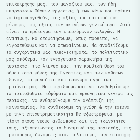
επιχείρησής μας, του μαγαζιού μας, των ήδη
υπαρχουσών θέσεων εργασίας ή των νέων που πρέπει
να δημιουργηθούν, της αξίας του σπιτιού που
μένουμε, της αξίας των ακινήτων γενικότερα. Αυτό
είναι το πρόταγμα των επερχόμενων εκλογών. Η
ανάπτυξη. Να σταματήσουμε, όπως προείπα, να
λιγοστεύουμε και να φτωχαίνουμε. Να αναδείξουμε
τα συγκριτικά μας πλεονεκτήματα, το πολιτιστικό
μας απόθεμα, τον ενεργειακό χαρακτήρα της
περιοχής, τις λίμνες μας, την κομβική θέση του
δήμου κατά μήκος της Εγνατίας και των κάθετων
αξόνων, τα μοναδικά και επώνυμα αγροτικά
προϊόντα μας. Να στηρίξουμε και να αναβαθμίσουμε
τα τριτοβάθμια ιδρύματα και ερευνητικά κέντρα της
περιοχής, να ενθαρρύνουμε την ανάπτυξη της
καινοτομίας. Να συνδέσουμε τη γνώση & την έρευνα
με τηνπ επιχειρηματικότητα Με εξωστρέφεια, με
πίστη στους νέους ανθρώπους και τις ικανότητές
τους, αξιοποιώντας το δυναμικό της περιοχής, τις
πρωτοπόρες δυνάμεις στον πολιτισμό, την επιστήμη