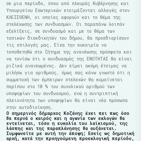
σε μια περίοδο, όπου από πλευράς Κυβέρνησης και
Υπουργείου Εσωτερικών ετοιμάζονται αλλαγές στον
ΚΛΕΙΣΘΕΝΗ, οι οποίες αφορούν και το θέμα της
στελέχωσης των συνδυασμών. Οι παραπάνω λοιπόν
εξελίξεις, σε συνδυασμό και με το θέμα των
τοπικών διεκδικητών του δήμου, θα προσδιορίσουν
τις επιλογές μας. Είχα την ευκαιρία να
τοποθετηθώ στο ζήτημα της ανανέωσης πρόσφατα και
να τονίσω ότι ο συνδυασμός της ΕΝΟΤΗΤΑΣ θα είναι
ριζικά ανανεωμένος. Δεν είμαι ακόμη έτοιμος να
μιλήσω για αριθμούς, όμως σας κάνω γνωστό ότι η
συμμετοχή των έμπειρων στελεχών θα κυμαίνεται
περίπου στο 10 % του συνολικού αριθμού των
υποψηφίων του συνδυασμού, ενώ η συντριπτική
πλειονότητα των υποψηφίων θα είναι νέα πρόσωπα
στην αυτοδιοίκηση.
Ο σημερινός δήμαρχος Κοζάνης έχει πει πως όσο
θα περνά ο καιρός και η αγωνία των εκλογών θα
εντείνεται, τόσο η ευκολία του λαϊκισμού, της
λάσπης και της παραπλάνησης θα αυξάνεται.
Συμφωνείτε με αυτή την άποψη; Εσείς ως δημοτική
αρχή, κατά την προηγούμενη προεκλογική περίοδο,