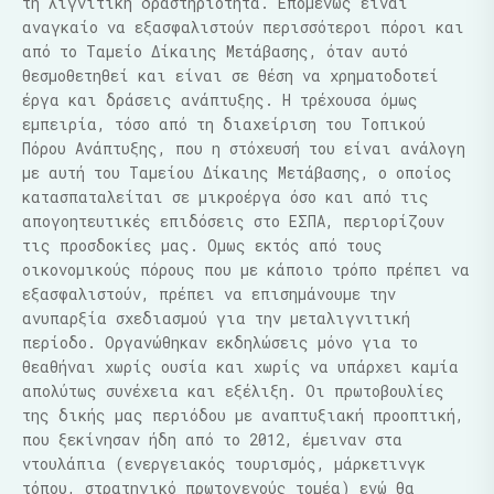
τη λιγνιτική δραστηριότητα. Επομένως είναι
αναγκαίο να εξασφαλιστούν περισσότεροι πόροι και
από το Ταμείο Δίκαιης Μετάβασης, όταν αυτό
θεσμοθετηθεί και είναι σε θέση να χρηματοδοτεί
έργα και δράσεις ανάπτυξης. Η τρέχουσα όμως
εμπειρία, τόσο από τη διαχείριση του Τοπικού
Πόρου Ανάπτυξης, που η στόχευσή του είναι ανάλογη
με αυτή του Ταμείου Δίκαιης Μετάβασης, ο οποίος
κατασπαταλείται σε μικροέργα όσο και από τις
απογοητευτικές επιδόσεις στο ΕΣΠΑ, περιορίζουν
τις προσδοκίες μας. Ομως εκτός από τους
οικονομικούς πόρους που με κάποιο τρόπο πρέπει να
εξασφαλιστούν, πρέπει να επισημάνουμε την
ανυπαρξία σχεδιασμού για την μεταλιγνιτική
περίοδο. Οργανώθηκαν εκδηλώσεις μόνο για το
θεαθήναι χωρίς ουσία και χωρίς να υπάρχει καμία
απολύτως συνέχεια και εξέλιξη. Οι πρωτοβουλίες
της δικής μας περιόδου με αναπτυξιακή προοπτική,
που ξεκίνησαν ήδη από το 2012, έμειναν στα
ντουλάπια (ενεργειακός τουρισμός, μάρκετινγκ
τόπου, στρατηγικό πρωτογενούς τομέα) ενώ θα