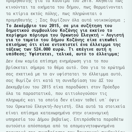
προμηθευτής για τα καύσιμα του 2018. Αλήθεια πως
κινούνται τα οχήματα του δήμου, πως θερμαίνονται
τα κτίρια εκτός πόλης, πως πληρώνεται ο
προμηθευτής ; Σας θυμίζουν όλα αυτά νοικοκύρεμα ;
Το Δεκέμβριο του 2015, σε μια συζήτηση του
δημοτικού συμβουλίου Κοζάνης για εκείνο το
περίφημο πόρισμα του Ορκωτού Ελεγκτή – Λογιστή
για το ταμείο του δήμου Κοζάνης είχε ειπωθεί
επισήμως ότι είχε εντοπιστεί ένα έλλειμμα της
τάξεως των 524.000 ευρώ. Τι απέγινε αυτή η
υπόθεση; Υφίσταται, τελικά, αυτό το έλλειμμα;
Δεν έχω καμία επίσημη ενημέρωση για το που
βρίσκεται σήμερα το θέμα αυτό. Οσο για το ερώτημά
σας σχετικά με το αν υφίσταται το έλλειμμα αυτό,
σας θυμίζω ότι κατά τη συνεδρίαση του ΔΣ του
Δεκεμβρίου του 2015 είχα παραδώσει στον Πρόεδρο
όλα τα παραστατικά, που αιτιολογούσαν τις
πληρωμές και τα οποία δεν είχαν τεθεί υπ´ όψιν
του Ορκωτού Ελεγκτή-Λογιστή. Ολα αυτά τα στοιχεία
είναι επίσημα καταχωρημένα στην οικονομική
υπηρεσία του Δήμου βεβαίως. Επιπρόσθετα παραθέτω
αυτούσιο απόσπασμα από τα απομαγνητοφωνημένα