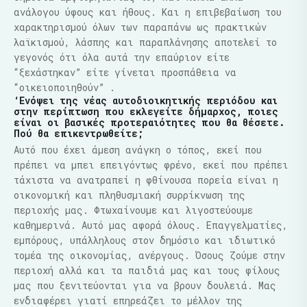
ανάλογου ύφους και ήθους. Και η επιβεβαίωση του
χαρακτηρισμού όλων των παραπάνω ως πρακτικών
λαϊκισμού, λάσπης και παραπλάνησης αποτελεί το
γεγονός ότι όλα αυτά την επαύριον είτε
“ξεχάστηκαν” είτε γίνεται προσπάθεια να
“οικειοποιηθούν” .
‘Ενόψει της νέας αυτοδιοικητικής περιόδου και
στην περίπτωση που εκλεγείτε δήμαρχος, ποιες
είναι οι βασικές προτεραιότητες που θα θέσετε.
Πού θα επικεντρωθείτε;
Αυτό που έχει άμεση ανάγκη ο τόπος, εκεί που
πρέπει να μπει επειγόντως φρένο, εκεί που πρέπει
τάχιστα να ανατραπεί η φθίνουσα πορεία είναι η
οικονομική και πληθυσμιακή συρρίκνωση της
περιοχής μας. Φτωχαίνουμε και λιγοστεύουμε
καθημερινά. Αυτό μας αφορά όλους. Επαγγελματίες,
εμπόρους, υπάλληλους στον δημόσιο και ιδιωτικό
τομέα της οικονομίας, ανέργους. Όσους ζούμε στην
περιοχή αλλά και τα παιδιά μας και τους φίλους
μας που ξενιτεύονται για να βρουν δουλειά. Μας
ενδιαφέρει γιατί επηρεάζει το μέλλον της