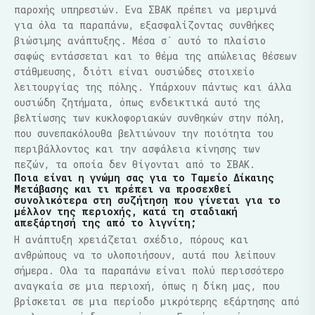
παροχής υπηρεσιών. Ενα ΣΒΑΚ πρέπει να μεριμνά
για όλα τα παραπάνω, εξασφαλίζοντας συνθήκες
βιώσιμης ανάπτυξης. Μέσα σ´ αυτό το πλαίσιο
σαφώς εντάσσεται και το θέμα της απώλειας θέσεων
στάθμευσης, διότι είναι ουσιώδες στοιχείο
λειτουργίας της πόλης. Υπάρχουν πάντως και άλλα
ουσιώδη ζητήματα, όπως ενδεικτικά αυτό της
βελτίωσης των κυκλοφοριακών συνθηκών στην πόλη,
που συνεπακόλουθα βελτιώνουν την ποιότητα του
περιβάλλοντος και την ασφάλεια κίνησης των
πεζών, τα οποία δεν θίγονται από το ΣΒΑΚ.
Ποια είναι η γνώμη σας για το Ταμείο Δίκαιης
Μετάβασης και τι πρέπει να προσεχθεί
συνολικότερα στη συζήτηση που γίνεται για το
μέλλον της περιοχής, κατά τη σταδιακή
απεξάρτησή της από το λιγνίτη;
Η ανάπτυξη χρειάζεται σχέδιο, πόρους και
ανθρώπους να το υλοποιήσουν, αυτά που λείπουν
σήμερα. Ολα τα παραπάνω είναι πολύ περισσότερο
αναγκαία σε μια περιοχή, όπως η δίκη μας, που
βρίσκεται σε μια περίοδο μικρότερης εξάρτησης από