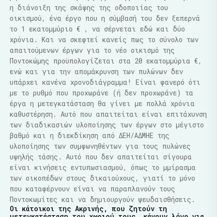
η διάνοιξη της σκάφης της οδοποιίας του
οικισμού, ένα έργο που η σύμβασή του δεν ξεπερνά
τo 1 εκατομμύριο € , να σέρνεται εδώ και δύο
χρόνια. Και να σκεφτεί κανείς πως το σύνολο των
απαιτούμενων έργων για το νέο οικισμό της
Ποντοκώμης προϋπολογίζεται στα 20 εκατομμύρια €,
ενώ και για την απομάκρυνση των πυλώνων δεν
υπάρχει κανένα χρονοδιάγραμμα! Είναι φανερό ότι
με το ρυθμό που προχωράνε (ή δεν προχωράνε) τα
έργα η μετεγκατάσταση θα γίνει με πολλά χρόνια
καθυστέρηση. Αυτό που απαιτείται είναι επιτάχυνση
των διαδικασιών υλοποίησης των έργων στο μέγιστο
βαθμό και η διεκδίκηση από ΔΕΗ/ΑΔΜΗΕ της
υλοποίησης των συμφωνηθέντων για τους πυλώνες
υψηλής τάσης. Αυτό που δεν απαιτείται σίγουρα
είναι κινήσεις εντυπωσιασμού, όπως το μμίρασμα
των οικοπέδων στους δικαιούχους, γιατί το μόνο
που καταφέρνουν είναι να παραπλανούν τους
Ποντοκωμίτες και να δημιουργούν ψευδαισθήσεις.
Οι κάτοικοι της Ακρινής, που ζητούν τη
μετεγκατάσταση του χωριού τους, κάνουν λόγο για