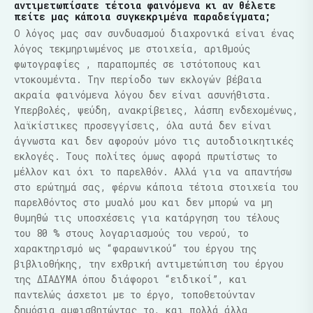
αντιμετωπίσατε τέτοια φαινόμενα κι αν θέλετε
πείτε μας κάποια συγκεκριμένα παραδείγματα;
Ο λόγος μας σαν συνδυασμού διαχρονικά είναι ένας
λόγος τεκμηριωμένος με στοιχεία, αριθμούς
φωτογραφίες , παραπομπές σε ιστότοπους και
ντοκουμέντα. Την περίοδο των εκλογών βέβαια
ακραία φαινόμενα λόγου δεν είναι ασυνήθιστα.
Υπερβολές, ψεύδη, ανακρίβειες, λάσπη ενδεχομένως,
λαϊκίστικες προσεγγίσεις, όλα αυτά δεν είναι
άγνωστα και δεν αφορούν μόνο τις αυτοδιοικητικές
εκλογές. Τους πολίτες όμως αφορά πρωτίστως το
μέλλον και όχι το παρελθόν. Αλλά για να απαντήσω
στο ερώτημά σας, φέρνω κάποια τέτοια στοιχεία του
παρελθόντος στο μυαλό μου και δεν μπορώ να μη
θυμηθώ τις υποσχέσεις για κατάργηση του τέλους
του 80 % στους λογαριασμούς του νερού, το
χαρακτηρισμό ως “φαραωνικού“ του έργου της
βιβλιοθήκης, την εχθρική αντιμετώπιση του έργου
της ΔΙΑΔΥΜΑ όπου διάφοροι “ειδικοί”, και
παντελώς άσχετοι με το έργο, τοποθετούνταν
δημόσια αμφισβητώντας το, και πολλά άλλα