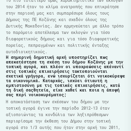
Το πιο ιδιαίτερο όμως χαρακτηριστικό των εκλογών
του 2014 ήταν το κλίμα ανατροπής που επικράτησε
στην περιοχή μας και συμπαρέσυρε όλους τους
Δήμους της ΠΕ Κοζάνης και σχεδόν όλους της
Δυτικής Μακεδονίας. Δεν ερμηνεύεται με άλλο τρόπο
το παρόμοιο αποτέλεσμα των εκλογών για τόσο
διαφορετικούς δήμους και για τόσο διαφορετικής
πορείας, πεπραγμένων και πολιτικής ένταξης
αυτοδιοικητικούς.
Η σημερινή δημοτική αρχή υποστηρίζει πως
απεκατέστησε τη σχέση του δήμου Κοζάνης με την
τοπική αγορά, και πλέον οι υποχρεώσεις απέναντί
στις τοπικές επιχειρήσεις τακτοποιούνται
σχετικά γρήγορα, ενώ ισχυρίζεται ότι νοικοκύρεψε
τα οικονομικά. Καταρχάς, ισχύει ότιαυτή η
εμπιστοσύνη με τις τοπικές επιχειρήσεις, κατά
τη δική σαςθητεία, είχε χαθεί και ποια η άποψή
σας περί νοικοκυρέματος;
Η αποκατάσταση των σχέσεων του δήμου με την
τοπική αγορά έγινε την περίοδο 2012-13 όταν
αξιοποιώντας τα κονδύλια των ληξιπρόθεσμων
περιορίσαμε την έκθεση του Δήμου στην τοπική
αγορά στο 1/3 αυτής που ήταν στην αρχή του 2011,