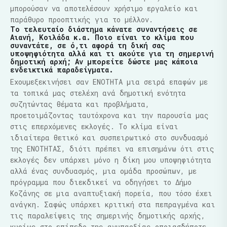
μπορούσαν να αποτελέσουν χρήσιμο εργαλείο και
παράθυρο προοπτικής για το μέλλον.
Το τελευταίο διάστημα κάνατε συναντήσεις σε
Αιανή, Κοιλάδα κ.α. Ποιο είναι το κλίμα που
συναντάτε, σε ό,τι αφορά τη δική σας
υποψηφιότητα αλλά και τι ακούτε για τη σημερινή
δημοτική αρχή; Αν μπορείτε δώστε μας κάποια
ενδεικτικά παραδείγματα.
Εχουμεξεκινήσει σαν ΕΝΟΤΗΤΑ μια σειρά επαφών με
τα τοπικά μας στελέχη ανά δημοτική ενότητα
συζητώντας θέματα και προβλήματα,
προετοιμάζοντας ταυτόχρονα και την παρουσία μας
στις επερχόμενες εκλογές. Το κλίμα είναι
ιδιαίτερα θετικό και συσπειρωτικό στο συνδυασμό
της ΕΝΟΤΗΤΑΣ, διότι πρέπει να επισημάνω ότι στις
εκλογές δεν υπάρχει μόνο η δίκη μου υποψηφιότητα
αλλά ένας συνδυασμός, μια ομάδα προσώπων, με
πρόγραμμα που διεκδικεί να οδηγήσει το Δήμο
Κοζάνης σε μια αναπτυξιακή πορεία, που τόσο έχει
ανάγκη. Σαφώς υπάρχει κριτική στα πεπραγμένα και
τις παραλείψεις της σημερινής δημοτικής αρχής,
κυρίως στο επίπεδο της ανυπαρξίας οποιασδήποτε