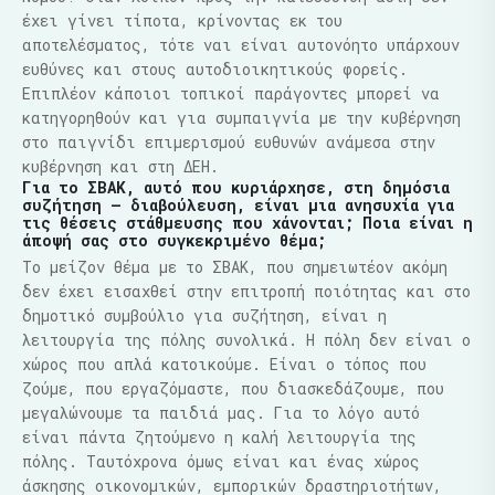
έχει γίνει τίποτα, κρίνοντας εκ του
αποτελέσματος, τότε ναι είναι αυτονόητο υπάρχουν
ευθύνες και στους αυτοδιοικητικούς φορείς.
Επιπλέον κάποιοι τοπικοί παράγοντες μπορεί να
κατηγορηθούν και για συμπαιγνία με την κυβέρνηση
στο παιγνίδι επιμερισμού ευθυνών ανάμεσα στην
κυβέρνηση και στη ΔΕΗ.
Για το ΣΒΑΚ, αυτό που κυριάρχησε, στη δημόσια
συζήτηση – διαβούλευση, είναι μια ανησυχία για
τις θέσεις στάθμευσης που χάνονται; Ποια είναι η
άποψή σας στο συγκεκριμένο θέμα;
Το μείζον θέμα με το ΣΒΑΚ, που σημειωτέον ακόμη
δεν έχει εισαχθεί στην επιτροπή ποιότητας και στο
δημοτικό συμβούλιο για συζήτηση, είναι η
λειτουργία της πόλης συνολικά. Η πόλη δεν είναι ο
χώρος που απλά κατοικούμε. Είναι ο τόπος που
ζούμε, που εργαζόμαστε, που διασκεδάζουμε, που
μεγαλώνουμε τα παιδιά μας. Για το λόγο αυτό
είναι πάντα ζητούμενο η καλή λειτουργία της
πόλης. Ταυτόχρονα όμως είναι και ένας χώρος
άσκησης οικονομικών, εμπορικών δραστηριοτήτων,