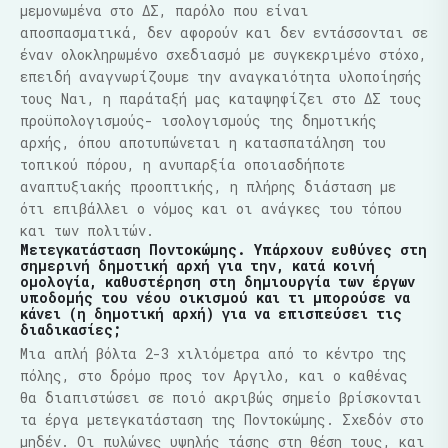
μεμονωμένα στο ΔΣ, παρόλο που είναι
αποσπασματικά, δεν αφορούν και δεν εντάσσονται σε
έναν ολοκληρωμένο σχεδιασμό με συγκεκριμένο στόχο,
επειδή αναγνωρίζουμε την αναγκαιότητα υλοποίησής
τους Ναι, η παράταξή μας καταψηφίζει στο ΔΣ τους
προϋπολογισμούς- ισολογισμούς της δημοτικής
αρχής, όπου αποτυπώνεται η κατασπατάληση του
τοπικού πόρου, η ανυπαρξία οποιασδήποτε
αναπτυξιακής προοπτικής, η πλήρης διάσταση με
ότι επιβάλλει ο νόμος και οι ανάγκες του τόπου
και των πολιτών.
Μετεγκατάσταση Ποντοκώμης. Υπάρχουν ευθύνες στη
σημερινή δημοτική αρχή για την, κατά κοινή
ομολογία, καθυστέρηση στη δημιουργία των έργων
υποδομής του νέου οικισμού και τι μπορούσε να
κάνει (η δημοτική αρχή) για να επισπεύσει τις
διαδικασίες;
Μια απλή βόλτα 2-3 χιλιόμετρα από το κέντρο της
πόλης, στο δρόμο προς τον Αργιλο, και ο καθένας
θα διαπιστώσει σε ποιό ακριβώς σημείο βρίσκονται
τα έργα μετεγκατάσταση της Ποντοκώμης. Σχεδόν στο
μηδέν. Οι πυλώνες υψηλής τάσης στη θέση τους, και