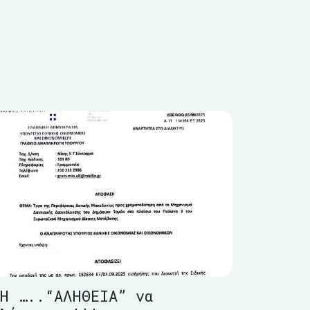
Η …..“ΑΛΗΘΕΙΑ” να