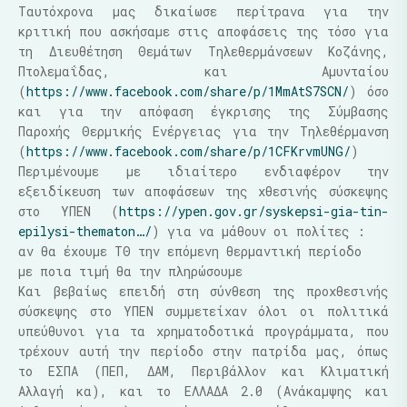
Ταυτόχρονα μας δικαίωσε περίτρανα για την
κριτική που ασκήσαμε στις αποφάσεις της τόσο για
τη Διευθέτηση Θεμάτων Τηλεθερμάνσεων Κοζάνης,
Πτολεμαΐδας, και Αμυνταίου
(
https://www.facebook.com/share/p/1MmAtS7SCN/
) όσο
και για την απόφαση έγκρισης της Σύμβασης
Παροχής Θερμικής Ενέργειας για την Τηλεθέρμανση
(
https://www.facebook.com/share/p/1CFKrvmUNG/
)
Περιμένουμε με ιδιαίτερο ενδιαφέρον την
εξειδίκευση των αποφάσεων της χθεσινής σύσκεψης
στο ΥΠΕΝ (
https://ypen.gov.gr/syskepsi-gia-tin-
epilysi-thematon…/
) για να μάθουν οι πολίτες :
αν θα έχουμε ΤΘ την επόμενη θερμαντική περίοδο
με ποια τιμή θα την πληρώσουμε
Και βεβαίως επειδή στη σύνθεση της προχθεσινής
σύσκεψης στο ΥΠΕΝ συμμετείχαν όλοι οι πολιτικά
υπεύθυνοι για τα χρηματοδοτικά προγράμματα, που
τρέχουν αυτή την περίοδο στην πατρίδα μας, όπως
το ΕΣΠΑ (ΠΕΠ, ΔΑΜ, Περιβάλλον και Κλιματική
Αλλαγή κα), και το ΕΛΛΑΔΑ 2.0 (Ανάκαμψης και