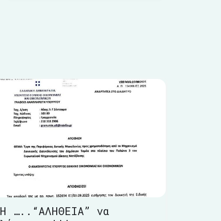
Η …..“ΑΛΗΘΕΙΑ” να