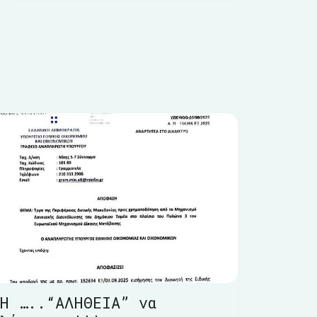
Η …..“ΑΛΗΘΕΙΑ” να