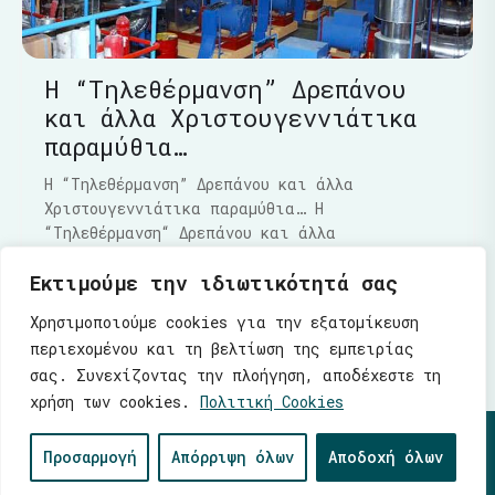
Η “Τηλεθέρμανση” Δρεπάνου
και άλλα Χριστουγεννιάτικα
παραμύθια…
Η “Τηλεθέρμανση” Δρεπάνου και άλλα
Χριστουγεννιάτικα παραμύθια… Η
“Τηλεθέρμανση“ Δρεπάνου και άλλα
Χριστουγεννιάτικα παραμύθια…..Τα τελευταία
Εκτιμούμε την ιδιωτικότητά σας
Διαβάστε Περισσότερα
Χρησιμοποιούμε cookies για την εξατομίκευση
περιεχομένου και τη βελτίωση της εμπειρίας
σας. Συνεχίζοντας την πλοήγηση, αποδέχεστε τη
χρήση των cookies.
Πολιτική Cookies
© 2026 |
Ενότητα
| Λάζαρος Μαλούτας - Δήμαρχος
Προσαρμογή
Απόρριψη όλων
Αποδοχή όλων
Κοζάνης