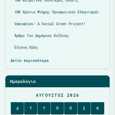
100 Κλιματικά Ουδέτερες Πόλεις
100 Χρόνια Μνήμης Προσφυγικού Ελληνισμού
Vamvakies: A Social Green Project!
Άρθρο Του Δημάρχου Κοζάνης
Έξυπνη Πόλη
Δείτε περισσότερα
Ημερολόγιο
ΑΎΓΟΥΣΤΟΣ 2026
Δ
Τ
Τ
Π
Π
Σ
Κ