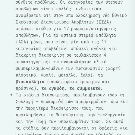
σύνθετο πρόβλημα
.
Οι κατηγορίες των στερεών
αποβλήτων είναι πολλές, ενδεικτικά
αναφέρεται ότι στον υπό ολοκλήρωση νέο Εθνικό
Σχεδιασμό Διαχείρισης Αποβλήτων (ΕΣΔΑ)
υπάρχει σχέδιο για 17 ρεύματα/κατηγορίες
αποβλήτων. Για τα αστικά στερεά απόβλητα
(ΑΣΑ) μόνο, που είναι μία από τις 17
κατηγορίες αποβλήτων, υπάρχει ανάγκη για
διακριτή διαχείριση σε τουλάχιστον 4
υποκατηγορίες
: τα ανακυκλώσιμα
υλικά
συμπεριλαμβανομένων των συσκευασιών (χαρτί
πλαστικό, γυαλί, μέταλλο, ξύλο),
τα
βιοαπόβλητα
(υπολείμματα τροφίμων και
πράσινα),
τα ογκώδη
,
τα σύμμεικτα.
Τα στάδια διαχείρισης περιλαμβάνουν τόσο τη
Συλλογή – Αποκομιδή των απορριμμάτων, όσο και
την περαιτέρω διαχείρισής τους, που
περιλαμβάνει τη Μεταφόρτωση, την Επεξεργασία
και την Ταφή των υπολειμμάτων τους. Σε αυτά
τα στάδια δεν περιλαμβάνονται οι δράσεις για
την Πρόληψη Παραγωγής Αποβλήτων (δηλαδή τη