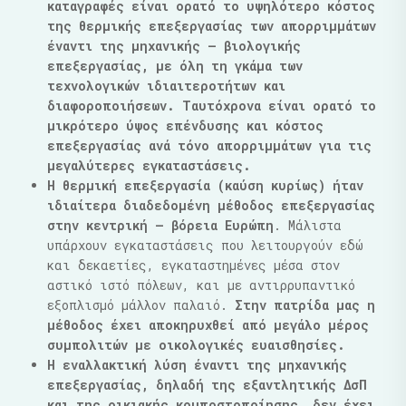
καταγραφές είναι ορατό το υψηλότερο κόστος
της θερμικής επεξεργασίας των απορριμμάτων
έναντι της μηχανικής – βιολογικής
επεξεργασίας, με όλη τη γκάμα των
τεχνολογικών ιδιαιτεροτήτων και
διαφοροποιήσεων. Ταυτόχρονα είναι ορατό το
μικρότερο ύψος επένδυσης και κόστος
επεξεργασίας ανά τόνο απορριμμάτων για τις
μεγαλύτερες εγκαταστάσεις.
Η θερμική επεξεργασία (καύση κυρίως) ήταν
ιδιαίτερα διαδεδομένη μέθοδος επεξεργασίας
στην κεντρική – βόρεια Ευρώπη
. Μάλιστα
υπάρχουν εγκαταστάσεις που λειτουργούν εδώ
και δεκαετίες, εγκαταστημένες μέσα στον
αστικό ιστό πόλεων, και με αντιρρυπαντικό
εξοπλισμό μάλλον παλαιό.
Στην πατρίδα μας η
μέθοδος έχει αποκηρυχθεί από μεγάλο μέρος
συμπολιτών με οικολογικές ευαισθησίες.
Η εναλλακτική λύση έναντι της μηχανικής
επεξεργασίας, δηλαδή της εξαντλητικής ΔσΠ
και της οικιακής κομποστοποίησης, δεν έχει