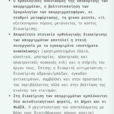
Ο ορθολογικός σχεδιασμός της αποκομιδής των
απορριμμάτων, η βελτιστοποίηση των
δρομολογίων των απορριμματοφόρων, οι
σταθμοί μεταφόρτωσης, τα
green
points
,
κτλ,
εξοικονομούν πόρους μειώνοντας το κόστος
διαχείρισης.
Απαραίτητο στοιχείο ορθολογικής διαχείρισης
των απορριμμάτων αποτελεί η στενή
συνεργασία με τα εγκεκριμένα «συστήματα
ανακύκλωσης»
(χρησιμοποιημένα έλαια,
ελαστικά, μπαταρίες, ηλεκτρικές και
ηλεκτρονικές συσκευές κτλ) και η στήριξη του
έργου τους. Επίσης η διακριτή αντιμετώπιση –
διαχείριση αδρανών/μπάζων, ογκωδών
αντικειμένων, συμβάλλει και στην προστασία
του περιβάλλοντος αλλά και στην βελτίωση της
εικόνας των οικισμών.
Στη διαχείριση των απορριμμάτων εμπλέκονται
δύο αυτοδιοικητικοί φορείς, οι Δήμοι και οι
ΦοΔΣΑ.
Η μεγιστοποίηση του αποτελέσματος με
βάση τους διατιθέμενους πόρους απαιτεί