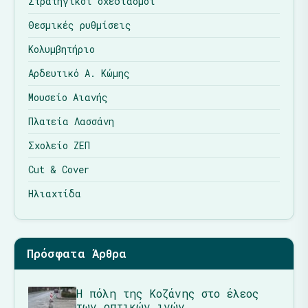
Στρατηγικοί σχεδιασμοί
Θεσμικές ρυθμίσεις
Κολυμβητήριο
Αρδευτικό Α. Κώμης
Μουσείο Αιανής
Πλατεία Λασσάνη
Σχολείο ΖΕΠ
Cut & Cover
Ηλιαχτίδα
Πρόσφατα Άρθρα
Η πόλη της Κοζάνης στο έλεος
των οπτικών ινών