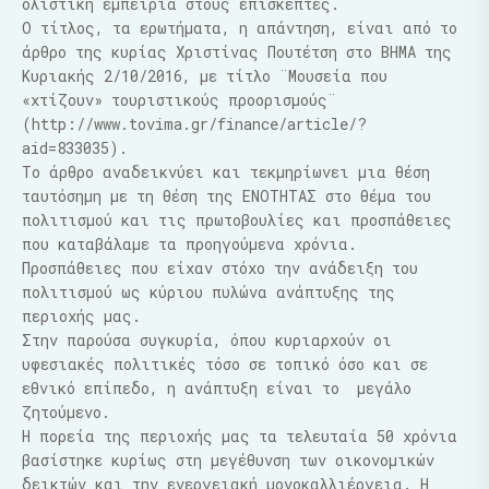
ολιστική εμπειρία στους επισκέπτες.
Ο τίτλος, τα ερωτήματα, η απάντηση, είναι από το
άρθρο της κυρίας Χριστίνας Πουτέτση στο ΒΗΜΑ της
Κυριακής 2/10/2016, με τίτλο ¨Μουσεία που
«χτίζουν» τουριστικούς προορισμούς¨
(
ht
t
p:
/
/
w
w
w
.
t
o
v
i
m
a.
gr
/
f
i
n
ance/
a
r
t
i
cl
e/
?
ai
d=
833035
).
Το άρθρο αναδεικνύει και τεκμηρίωνει μια θέση
ταυτόσημη με τη θέση της ΕΝΟΤΗΤΑΣ στο θέμα του
πολιτισμού και τις πρωτοβουλίες και προσπάθειες
που καταβάλαμε τα προηγούμενα χρόνια.
Προσπάθειες που είχαν στόχο την ανάδειξη του
πολιτισμού ως κύριου πυλώνα ανάπτυξης της
περιοχής μας.
Στην παρούσα συγκυρία, όπου κυριαρχούν οι
υφεσιακές πολιτικές τόσο σε τοπικό όσο και σε
εθνικό επίπεδο
, η ανάπτυξη είναι το
μεγάλο
ζητούμενο.
Η πορεία της περιοχής μας τα τελευταία 50 χρόνια
βασίστηκε κυρίως στη μεγέθυνση των οικονομικών
δεικτών και την ενεργειακή μονοκαλλιέργεια. Η