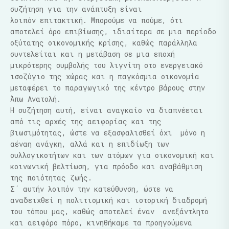
συζήτηση για την ανάπτυξη είναι
λοιπόν επιτακτική. Μπορούμε να πούμε, ότι
αποτελεί όρο επιβίωσης, ιδιαίτερα σε μια περίοδο
οξύτατης οικονομικής κρίσης, καθώς παράλληλα
συντελείται και η μετάβαση σε μια εποχή
μικρότερης συμβολής του λιγνίτη στο ενεργειακό
ισοζύγιο της χώρας και η παγκόσμια οικονομία
μεταφέρει το παραγωγικό της κέντρο βάρους στην
Άπω Ανατολή.
Η συζήτηση αυτή, είναι αναγκαίο να διαπνέεται
από τις αρχές της αειφορίας και της
βιωσιμότητας
, ώστε να εξασφαλισθεί όχι
μόνο η
αέναη ανάγκη, αλλά και η επιδίωξη των
συλλογικοτήτων και των ατόμων για οικονομική και
κοινωνική βελτίωση, για πρόοδο και αναβάθμιση
της ποιότητας ζωής.
Σ΄ αυτήν λοιπόν την κατεύθυνση, ώστε να
αναδειχθεί η πολιτισμική και ιστορική διαδρομή
του τόπου μας,
καθώς αποτελεί έναν
ανεξάντλητο
και αειφόρο πόρο
, κινηθήκαμε τα προηγούμενα