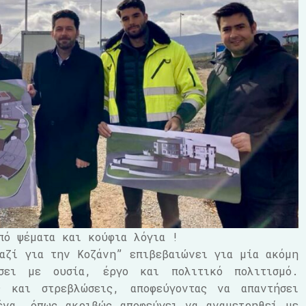
πό ψέματα και κούφια λόγια !
αζί για την Κοζάνη” επιβεβαιώνει για μία ακόμη
σει με ουσία, έργο και πολιτικό πολιτισμό.
ς και στρεβλώσεις, αποφεύγοντας να απαντήσει
ένα, όπως ακριβώς αποφεύγει να αναμετρηθεί με