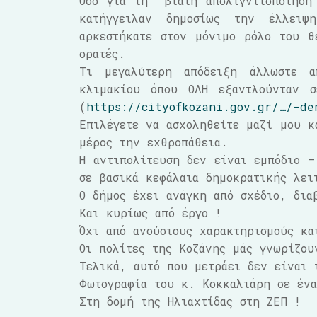
Όσο για τη “βίαιη απολιγνιτοποίησ
κατήγγειλαν δημοσίως την έλλειψ
αρκεστήκατε στον μόνιμο ρόλο του θ
ορατές.
Τι μεγαλύτερη απόδειξη άλλωστε α
κλιμακίου όπου ΟΛΗ εξαντλούνταν σ
(
https://cityofkozani.gov.gr/…/-de
Επιλέγετε να ασχοληθείτε μαζί μου κ
μέρος την εχθροπάθεια.
Η αντιπολίτευση δεν είναι εμπόδιο –
σε βασικά κεφάλαια δημοκρατικής λει
Ο δήμος έχει ανάγκη από σχέδιο, δια
Και κυρίως από έργο !
Όχι από ανούσιους χαρακτηρισμούς κα
Οι πολίτες της Κοζάνης μάς γνωρίζου
Τελικά, αυτό που μετράει δεν είναι 
Φωτογραφία του κ. Κοκκαλιάρη σε έν
Στη δομή της Ηλιαχτίδας στη ΖΕΠ !