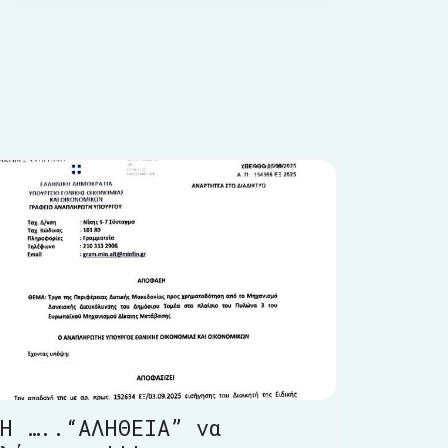
Η …..“ΑΛΗΘΕΙΑ” να