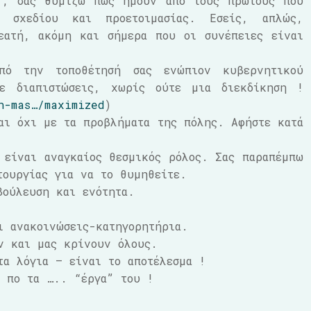
η”, σας θυμίζω πως ήμουν από τους πρώτους που
η σχεδίου και προετοιμασίας. Εσείς, απλώς,
εατή, ακόμη και σήμερα που οι συνέπειες είναι
πό την τοποθέτησή σας ενώπιον κυβερνητικού
ε διαπιστώσεις, χωρίς ούτε μια διεκδίκηση !
n-mas…/maximized
)
αι όχι με τα προβλήματα της πόλης. Αφήστε κατά
 είναι αναγκαίος θεσμικός ρόλος. Σας παραπέμπω
τουργίας για να το θυμηθείτε.
βούλευση και ενότητα.
ι ανακοινώσεις-κατηγορητήρια.
ν και μας κρίνουν όλους.
τα λόγια – είναι το αποτέλεσμα !
α πο τα ….. “έργα” του !